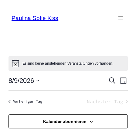
Paulina Sofie Kiss
Veranstaltungen
Es sind keine anstehenden Veranstaltungen vorhanden.
Hinweis
für
Vera
Verans
August
8/9/2026
Suche
Tag
Ansi
Suche
Datum
Navi
9,
wählen.
und
Nächster Tag
Vorheriger Tag
2026
Ansicht
Navigat
Kalender abonnieren